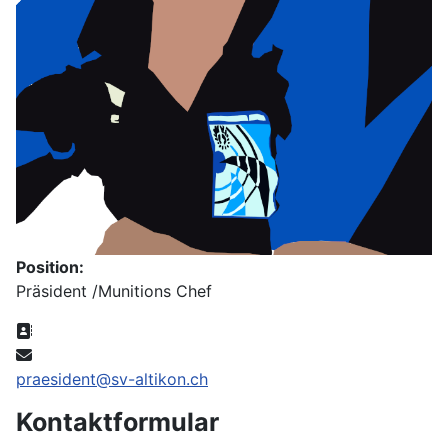
Position:
Präsident /Munitions Chef
Adresse:
E-Mail:
praesident@sv-altikon.ch
Kontaktformular