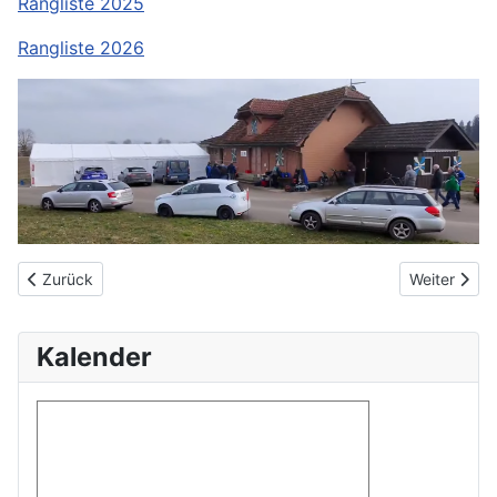
Rangliste 2025
Rangliste 2026
Vorheriger Beitrag: Ladies Cup
Nächster Be
Zurück
Weiter
Kalender