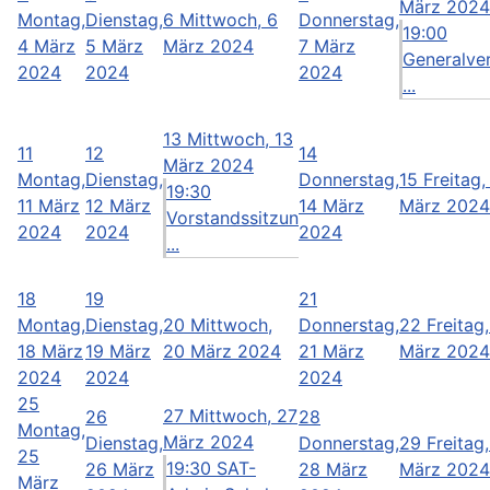
März 2024
Montag,
Dienstag,
6
Mittwoch, 6
Donnerstag,
19:00
4 März
5 März
März 2024
7 März
Generalve
2024
2024
2024
...
13
Mittwoch, 13
11
12
14
März 2024
Montag,
Dienstag,
Donnerstag,
15
Freitag,
19:30
11 März
12 März
14 März
März 2024
Vorstandssitzun
2024
2024
2024
...
18
19
21
Montag,
Dienstag,
20
Mittwoch,
Donnerstag,
22
Freitag
18 März
19 März
20 März 2024
21 März
März 2024
2024
2024
2024
25
27
Mittwoch, 27
26
28
Montag,
März 2024
Dienstag,
Donnerstag,
29
Freitag
25
19:30 SAT-
26 März
28 März
März 2024
März