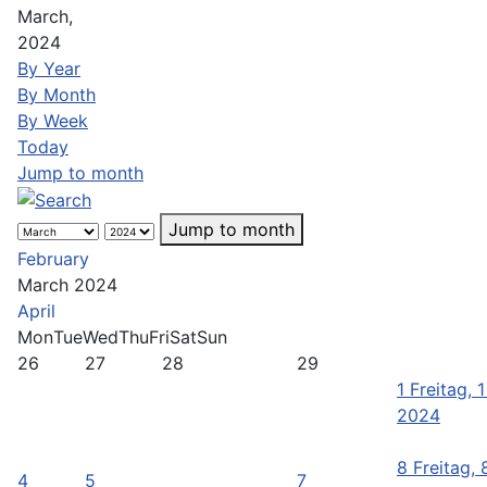
March,
2024
By Year
By Month
By Week
Today
Jump to month
Jump to month
February
March 2024
April
Mon
Tue
Wed
Thu
Fri
Sat
Sun
26
27
28
29
1
Freitag, 
2024
8
Freitag, 
4
5
7