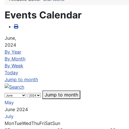
Events Calendar
June,
2024
By Year
By Month
By Week
Today
Jump to month
Jump to month
May
June 2024
July
Mon
Tue
Wed
Thu
Fri
Sat
Sun