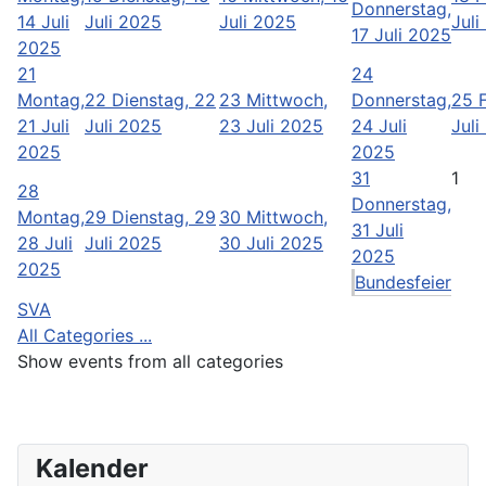
Donnerstag,
14 Juli
Juli 2025
Juli 2025
Juli
17 Juli 2025
2025
21
24
Montag,
22
Dienstag, 22
23
Mittwoch,
Donnerstag,
25
21 Juli
Juli 2025
23 Juli 2025
24 Juli
Juli
2025
2025
31
1
28
Donnerstag,
Montag,
29
Dienstag, 29
30
Mittwoch,
31 Juli
28 Juli
Juli 2025
30 Juli 2025
2025
2025
Bundesfeier
SVA
All Categories ...
Show events from all categories
Kalender