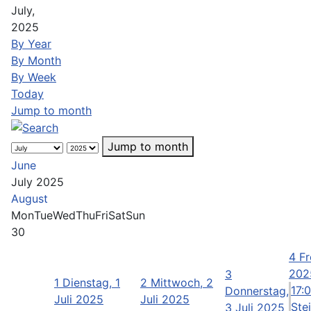
July,
2025
By Year
By Month
By Week
Today
Jump to month
Jump to month
June
July 2025
August
Mon
Tue
Wed
Thu
Fri
Sat
Sun
30
4
Fr
202
3
1
Dienstag, 1
2
Mittwoch, 2
17:
Donnerstag,
Juli 2025
Juli 2025
Ste
3 Juli 2025