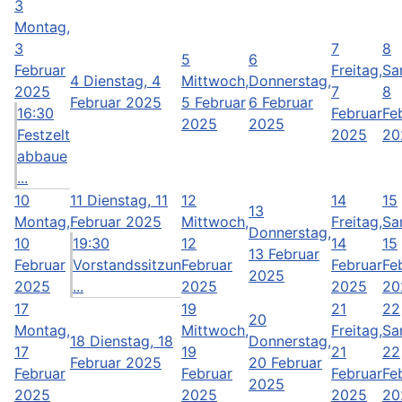
3
Montag,
3
7
8
5
6
Februar
Freitag,
Sa
4
Dienstag, 4
Mittwoch,
Donnerstag,
2025
7
8
Februar 2025
5 Februar
6 Februar
16:30
Februar
Fe
2025
2025
Festzelt
2025
20
abbaue
...
10
11
Dienstag, 11
12
14
15
13
Montag,
Februar 2025
Mittwoch,
Freitag,
Sa
Donnerstag,
10
19:30
12
14
15
13 Februar
Februar
Vorstandssitzun
Februar
Februar
Fe
2025
2025
...
2025
2025
20
17
19
21
22
20
Montag,
Mittwoch,
Freitag,
Sa
18
Dienstag, 18
Donnerstag,
17
19
21
22
Februar 2025
20 Februar
Februar
Februar
Februar
Fe
2025
2025
2025
2025
20