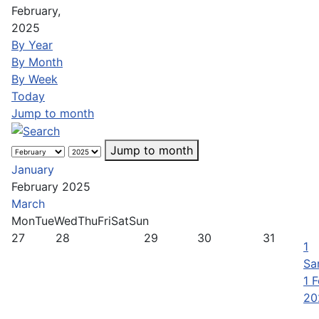
February,
2025
By Year
By Month
By Week
Today
Jump to month
Jump to month
January
February 2025
March
Mon
Tue
Wed
Thu
Fri
Sat
Sun
27
28
29
30
31
1
Sa
1 
20